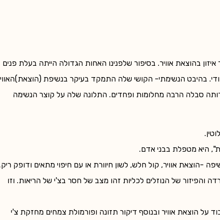
זון בהוצאת אוויר. בסיפור שלפנינו האחות הגדולה הייתה בעלת פנים
מודי. בהיבט הנשימתי- הקושי שלה התמקד בעיקר בנשיפת (הוצאת)האוויר
ייה, רזה מאוד, סבלה מהשתנה לילית עד גיל 6, בילדותה סבלה הרבה מחלומות ופחדים. התלונה שלה על קוצר הנשימה
טין.
", היא מטפלת בבני אדם.
ה -הוצאת אוויר, קול חלש, לשון חיוורת או עם חיפוי מתאים ודופק ריק.
והפיזור של הנוזלים לכליות זהו מצב של חסר בצ'י של הריאות. וזו
יה לעבוד על הוצאת אוויר ובנוסף דיקור תזונה ופורמולת צמחים מחזקת צ'י