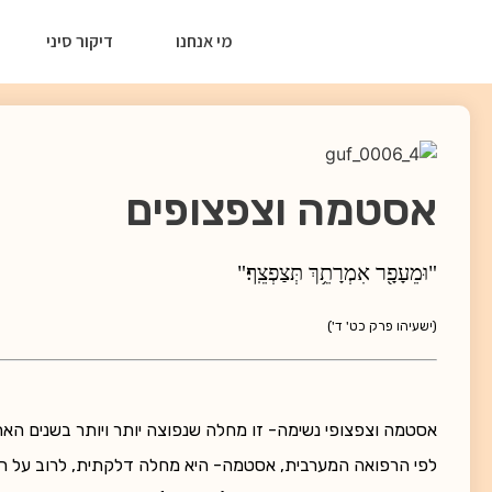
מי אנחנו
דיקור סיני
אסטמה וצפצופים
"וּמֵעָפָ֖ר אִמְרָתֵ֥ךְ תְּצַפְצֵֽף׃"
(ישעיהו פרק כט' ד')
אסטמה וצפצופי נשימה- זו מחלה שנפוצה יותר ויותר בשנים האח
לפי הרפואה המערבית, אסטמה- היא מחלה דלקתית, לרוב על רקע