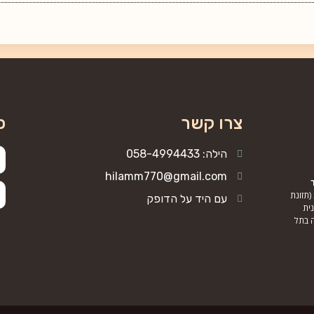
צרו קשר
כ
הילה: 058-4994433
hilamm770@gmail.com
(תזונת
עם היד על הדופק
נית
ה בתל