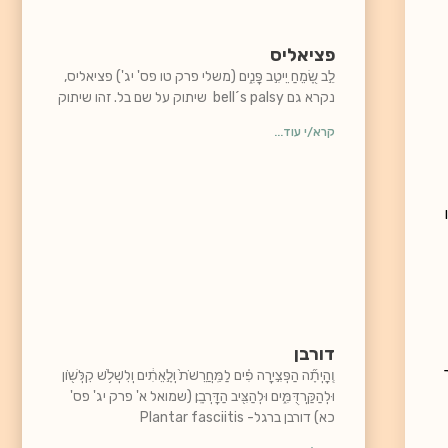
פציאליס
לֵ֣ב שָׂ֭מֵחַ יֵיטִ֣ב פָּנִ֑ים (משלי פרק טו פס' יג') פציאליס,
נקרא גם bell´s palsy שיתוק על שם בל. זהו שיתוק
קרא/י עוד...
דורבן
וְֽהָיְתָ֞ה הַפְּצִ֣ירָה פִ֗ים לַמַּֽחֲרֵשֹׁת֙ וְלָ֣אֵתִ֔ים וְלִשְׁלֹ֥שׁ קִלְּשׁ֖וֹן
וּלְהַקַּרְדֻּמִּ֑ים וּלְהַצִּ֖יב הַדָּרְבָֽן׃ (שמואל א' פרק יג' פס'
כא) דורבן ברגל- Plantar fasciitis