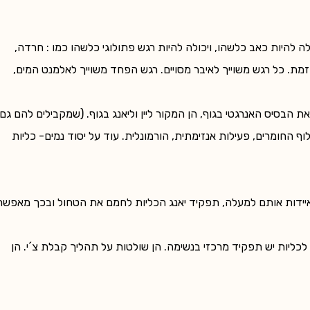
ולה להיות כאב כלשהו, ויכולה להיות רגש פתולוגי כלשהו כמו : חרדה,
. כל רגש משוייך לאיבר מסויים. רגש הפחד משוייך לאלמנט המים,
את הבסיס האנרגטי בגוף, הן המקור ליין וליאנג בגוף. (שמקבילים להם גם
לוף החומרים, פעילות אנזימתית, הורמונלית. עוד על יסוד נמים- כליות
מאיידות אותם למעלה, תפקיד יאנג הכליות לחמם את הטחול ובכך מאפשר
כליות יש תפקיד מרכזי בנשימה. הן שולטות על תהליך קבלת צ´י. הן