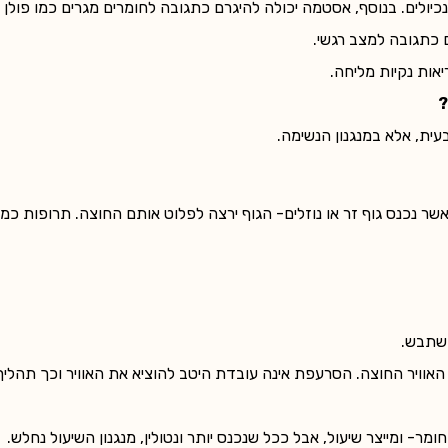
muc) בחלל הברונכי או הברונכיולים. בנוסף, אסטמה יכולה להיגרם כתגובה לחומרים מגרים כמו פולן
ם כתגובה למצב רגשי.
אות נקיות מליחה.
?
ית, אלא במנגנון הנשימה.
אשר נכנס גוף זר או נוזלים- הגוף ירצה לפלוט אותם החוצה. תרופות כמו
השתבש.
וויר החוצה. הסרעפת אינה עובדת היטב להוציא את האוויר וכך תהליך
מר- ומייצר שיעול, אבל ככל שנכנס יותר ונטולין, מנגנון השיעול נחלש.