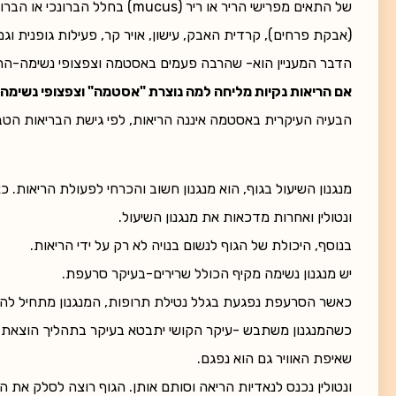
של התאים מפרישי הריר או ריר (us
(אבקת פרחים), קרדית האבק, עישון, אויר קר, פעילות גופנית וג
הדבר המעניין הוא- שהרבה פעמים באסטמה וצפצופי נשימה-הרי
אם הריאות נקיות מליחה למה נוצרת "אסטמה" וצפצופי נשימה
הבעיה העיקרית באסטמה איננה הריאות, לפי גישת הבריאות הטבע
מנגנון השיעול בגוף, הוא מנגנון חשוב והכרחי לפעולת הריאות. כ
ונטולין ואחרות מדכאות את מנגנון השיעול.
בנוסף, היכולת של הגוף לנשום בנויה לא רק על ידי הריאות.
יש מנגנון נשימה מקיף הכולל שרירים-בעיקר סרעפת.
כאשר הסרעפת נפגעת בגלל נטילת תרופות, המנגנון מתחיל ל
כשהמנגנון משתבש -עיקר הקושי יתבטא בעיקר בתהליך הוצאת הא
שאיפת האוויר גם הוא נפגם.
ונטולין נכנס לנאדיות הריאה וסותם אותן. הגוף רוצה לסלק את החו