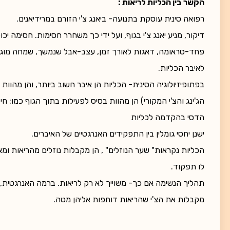
הקשר בין הכליות לריאות :
רפואה סינית עוסקת בתנועה- ביאנג צ'י הזורם במרידיאנים.
דיקור, מניע יאנג צ'י בגוף, ועל ידי כך משחרר חסימות. חסימה יכ
פחד-טראומה, דאגות לאורך זמן, עצב-אבל שנמשך, שמחה מוגזמת
לאיבר הכליות.
בפתופיזיולוגיה הסינית- הכליות הן איבר חשוב ביותר, והן מהוות 
הג'ינג והצ'י המקורי) הן מהוות בסיס לפעילות בתוך הגוף כמו: חי
הדסי בהקדמה לכליות
ישנן יחסי גומלין בין התפקידים האנרגטיים של האיברים.
הכליות נקראות" שער הנוזלים" , הן מקבלות נוזלים מהריאות ו
לו תפקוד.
תהליך הנשימה אם כך- משוייך לא רק לריאות. ברמה האנרגטית, ל
מקבלות את הצ'י שהריאות דוחפות אליהן מטה.